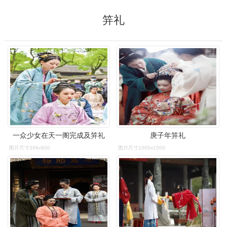
笄礼
一众少女在天一阁完成及笄礼
庚子年笄礼
图片尺寸399x600
图片尺寸1000x1500