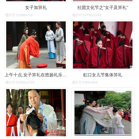
女子加笄礼
社团文化节之"女子及笄礼"
图片尺寸1080x723
图片尺寸4752x3168
上午十点,女子笄礼在悠扬礼乐伴奏下和《诗经-汉广》的吟诵声中徐徐
虹口女儿节集体笄礼
图片尺寸2592x1728
图片尺寸900x593