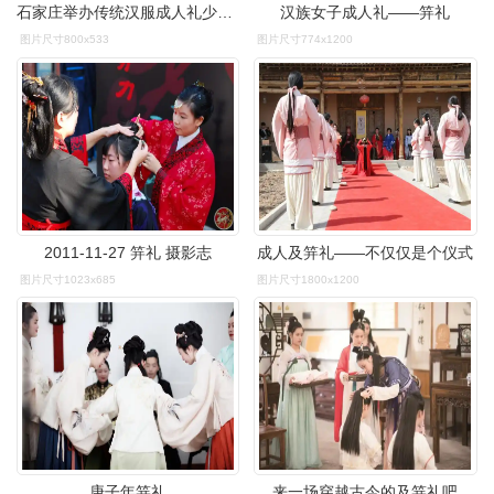
石家庄举办传统汉服成人礼少女身着襦裙行笄礼
汉族女子成人礼——笄礼
图片尺寸800x533
图片尺寸774x1200
2011-11-27 笄礼 摄影志
成人及笄礼——不仅仅是个仪式
图片尺寸1023x685
图片尺寸1800x1200
庚子年笄礼
来一场穿越古今的及笄礼吧