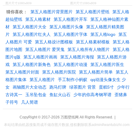
图片尺寸1080x809
图片尺寸1080x809
猜你喜欢：
第五人格图片背景图片
第五人格图片壁纸
第五人格
超仙壁纸
第五人格素材
第五人格图片开车
第五人格神仙图片素
材
第五人格图片大全
第五人格图片头像
第五人格图片精美图
片
第五人格图片红夫人
第五人格图片字体
第五人格logo
第五
人格图片 可爱
第五人格设计图模板
第五人格素材模板
第五人格
图片地图
第五人格图片 爱哭鬼
第五人格所有人物图片
第五人格
图片q版
第五人格图片画画
第五人格图片海报
第五人格图片游
戏
第五人格图片新角色
第五人格图片动漫
第五人格图片医生
第五人格图片封面
第五人格图片医院
第五人格图片简单
第五人
格图片集体
第五人格图片
手工制作小蚂蚁
qq动漫头像女生 少
女
画轴图片大全动态
跑马灯牌
绿茶图片 背景
蛋糕5寸
少年行
古诗其一
玉吊坠包金
鱼缸火山石
少年的你高考钢琴谱
歪猪鼻
子符号
几人简谱
CopyRight © 2017-2026
万图壁纸网
All Rights Reserved.
|
本站结果由机器搜集而成不储存图片数据,侵权删除联系admin#wantubizhi.com