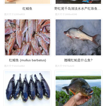
红鲻鱼
野红尾千岛湖淡水水产红珠鱼生新鲜活鱼肉质鲜嫩淡水鱼类
图片尺寸1200x803
图片尺寸1888x4096
红鲻鱼 (mullus barbatus)
翘嘴红鲌是什么鱼?
图片尺寸1023x682
图片尺寸670x420