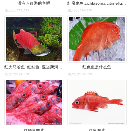
没有叫红游的鱼吗
红魔鬼鱼,cichlasoma citrinellum,慈鲷科丽体鱼属.
图片尺寸735x533
图片尺寸580x435
红大马哈鱼_红鲑鱼_亚当斯河_省立公园_不列颠哥伦比亚省_加拿大_北美
红色鱼是什么鱼
图片尺寸794x530
图片尺寸800x320
红鲻鱼图片
红鱼图片