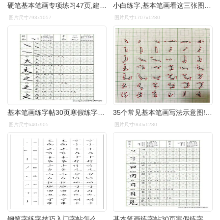
硬笔基本笔画专项练习47页,建议收藏#每日练字打卡 #硬笔书法 #我的
小白练字,基本笔画看这三张图片就差不多了!
图片尺寸793x1057
图片尺寸1707x1280
基本笔画练字帖30页寒假练字用起来
35个常见基本笔画写法示意图!练字从哪开始?
图片尺寸640x905
图片尺寸960x1280
钢笔字练字技巧入门字帖怎么练好钢笔字
基本笔画练字帖30页寒假练字用起来