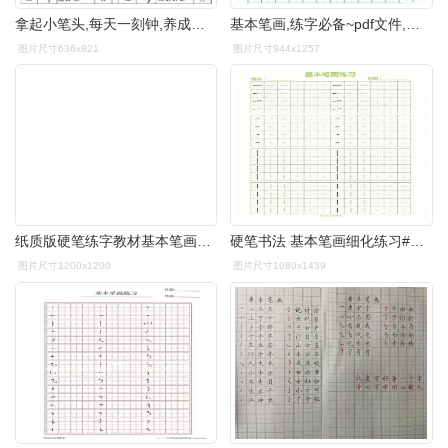
拿起小笔头,每天一刻钟,养成练字好习惯_笔画
基本笔画,练字必备~pdf文件,可以重复打印,重复练习,一年级必备,一手
图片尺寸636x821
图片尺寸944x1257
纸质版硬笔练字教材基本笔画38课带例字解析田字格加厚彩印包邮
硬笔书法 基本笔画细化练习#基本笔画 #我的书法分享 #每日练
图片尺寸1200x1200
图片尺寸1080x1439