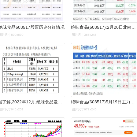
绝味食品603517股票历史分红情况
绝味食品(603517):2月20日北向资金增持11.45万股_股票频道_证券之星
图片尺寸800x690
图片尺寸365x245
据了解,2022年12月,绝味食品发布非公开发行a股股票发行情况报告书
绝味食品(603517)5月19日主力资金净买入1621.
图片尺寸640x251
图片尺寸677x245