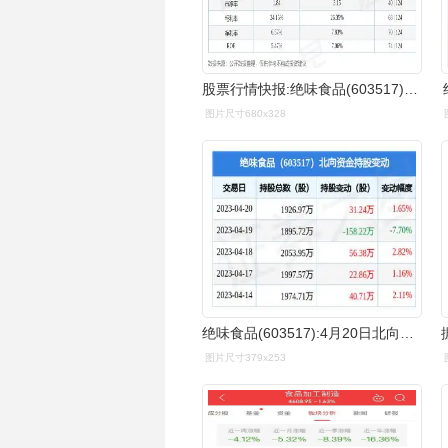
股票行情快报:绝味食品(603517)3月19日主力资金净买入1999.
图片尺寸680x328
绝味食品(603517):4月20日北向资金增持31.24万股_股票频道_证券之星
图片尺寸379x253