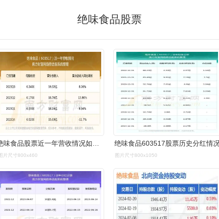
绝味食品股票
绝味食品股票近一年营收情况如下表:绝味食品2023年第三季度财报显示
绝味食品603517股票历史分红情
图片尺寸800x460
图片尺寸800x1050