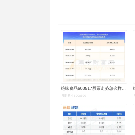
绝味食品603517股票走势怎么样在板块中排名好不好
图片尺寸800x690