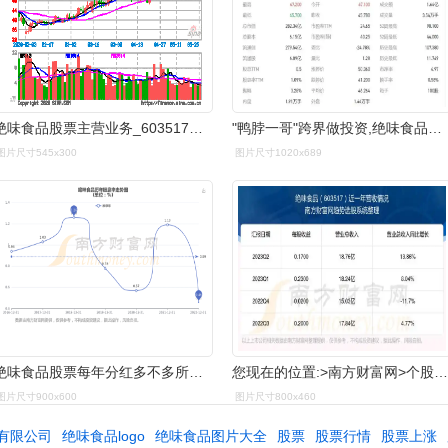
绝味食品股票主营业务_603517联系方式/绝味食品f10_603517主要产品
"鸭脖一哥"跨界做投资,绝味食品你不懂-股票频道-和讯网
图片尺寸545x300
图片尺寸1020x689
绝味食品股票每年分红多不多所属行业股票分红排名情况
您现在的位置:>南方财富网>个股>个股数据>正文绝味食品股票近一年
图片尺寸900x600
图片尺寸800x460
有限公司
绝味食品logo
绝味食品图片大全
股票
股票行情
股票上涨