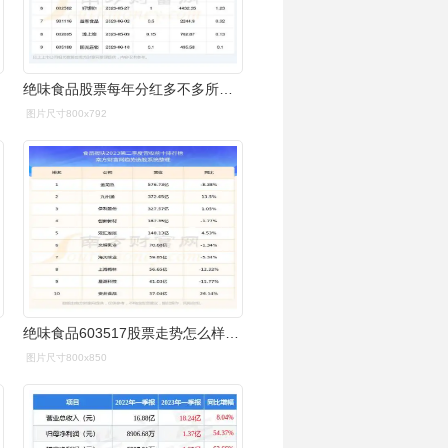
绝味食品股票每年分红多不多所属行业股票分红排名情况
图片尺寸800x792
绝味食品603517股票走势怎么样603517板块排名好不好
图片尺寸800x850