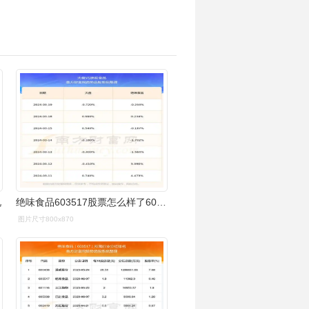
况
绝味食品603517股票怎么样了603517板块营收排名好不好
图片尺寸800x870