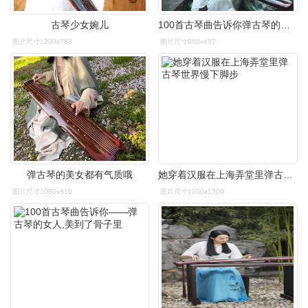
古琴少女婉儿
100首古琴曲告诉你弹古琴的女人美到了骨子里
图片尺寸1200x783
图片尺寸650x407
弹古琴的美女都有气质哦
她穿着汉服在上海弄堂里弹古琴世界慢下脚步
图片尺寸1080x810
图片尺寸1000x1500