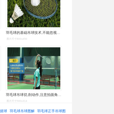
作细看
羽毛球的基础吊球技术,不能忽视的得分手段 - 专业的健身网站
图片尺寸800x450
羽毛球吊球切,削动作,注意拍面角度和发力方向的不同!_网易订阅
图片尺寸560x314
球搓球
羽毛球吊球图解
羽毛球正手吊球图