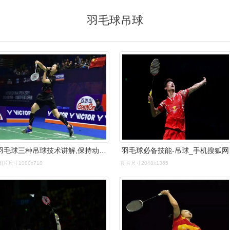
羽毛球吊球
羽毛球三种吊球技术讲解,保持动作一致性,可使对方难以判断球路_高球
羽毛球必备技能-吊球_手机搜狐网
图片尺寸1080x718
图片尺寸2048x1365