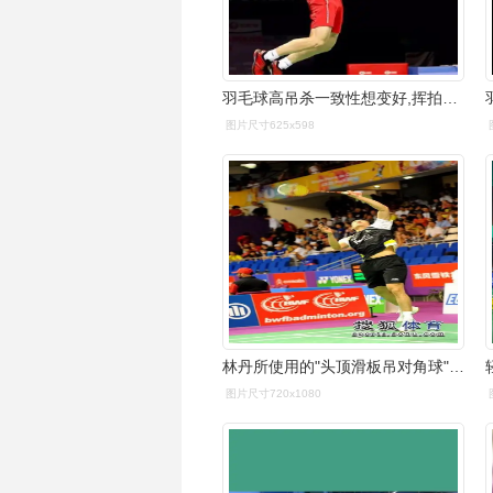
羽毛球高吊杀一致性想变好,挥拍训练很重要
图片尺寸625x598
林丹所使用的"头顶滑板吊对角球"动作是怎样的? - 知乎
图片尺寸720x1080