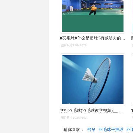
#羽毛球#什么是吊球?有威胁力的高质量的吊球有何动作要领!
图片尺寸720x1278
学打羽毛球(羽毛球教学视频)__ 第16集 后场吊球技术
图片尺寸1024x640
猜你喜欢：
劈吊
羽毛球平抽球
羽