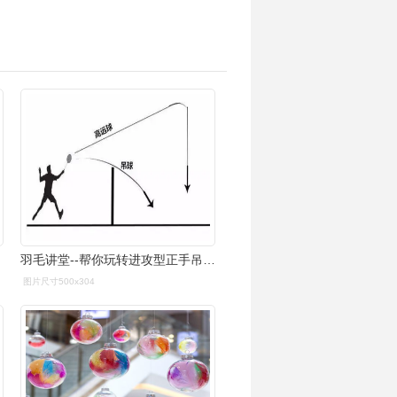
羽毛讲堂--帮你玩转进攻型正手吊球_荔枝网新闻
图片尺寸500x304