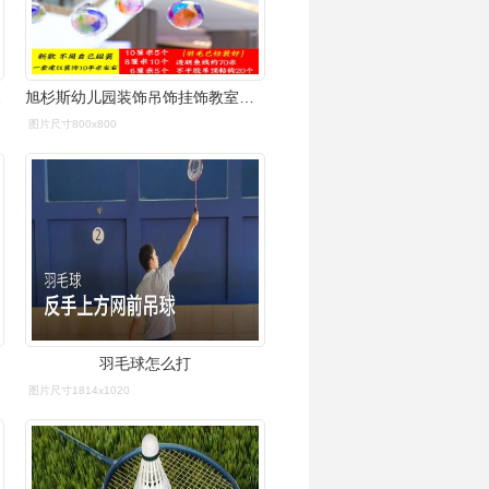
这里!
旭杉斯幼儿园装饰吊饰挂饰教室走廊开学环创布置悬挂吊球天花板 20个
图片尺寸800x800
羽毛球怎么打
图片尺寸1814x1020