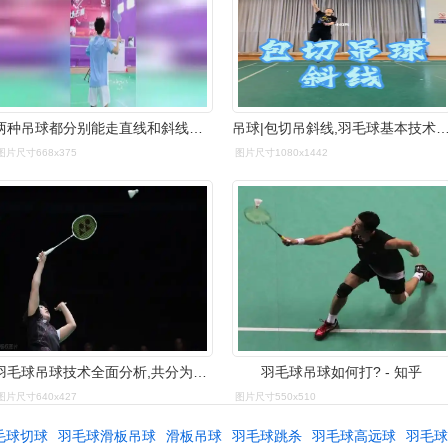
两种吊球都分别能走直线和斜线的线路,多练多想|羽毛球比赛|羽毛球运
吊球|包切吊斜线,羽毛球基本技术慢动
图片尺寸668x375
图片尺寸1080x1442
羽毛球吊球技术全面分析,共分为四个阶段,每个阶段认知各有不同
羽毛球吊球如何打? - 知乎
图片尺寸640x427
图片尺寸550x510
毛球切球
羽毛球滑板吊球
滑板吊球
羽毛球跳杀
羽毛球高远球
羽毛