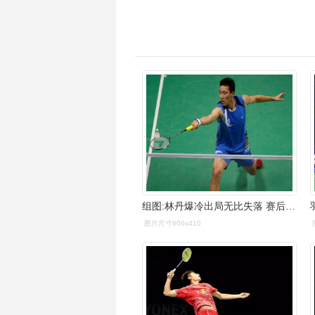
组图:林丹爆冷出局无比失落 赛后表情尽显不服-搜狐体育
图片尺寸600x410