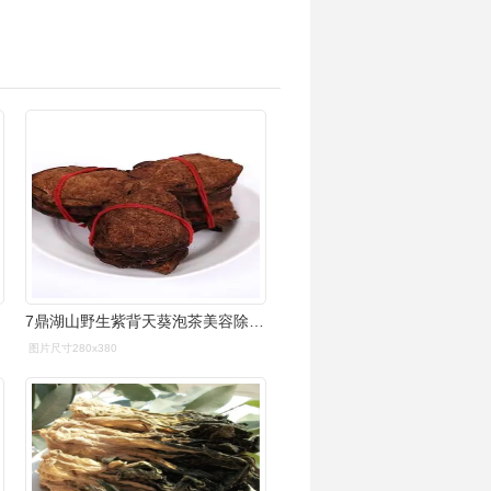
7鼎湖山野生紫背天葵泡茶美容除痘解酒广东肇庆特产中药材50g干货百佳
图片尺寸280x380