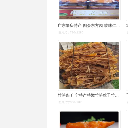
广东肇庆特产 四会东方园 豉味仁面果干300克 2瓶免邮
图片尺寸720x1280
竹笋条 广宁特产特嫩竹笋丝干竹笋干新鲜竹笋丝干货特产笋条七七与
图片尺寸300x287