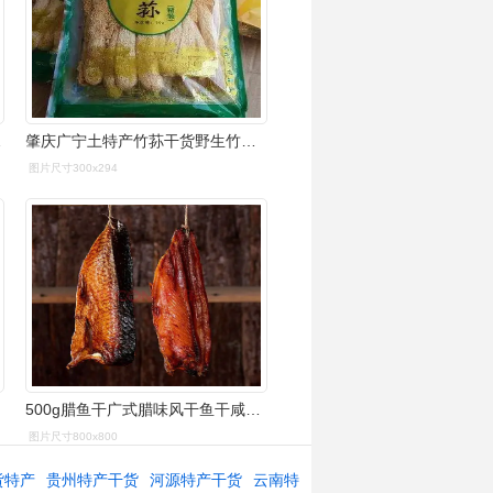
一斤中干贝】
肇庆广宁土特产竹荪干货野生竹笙菌无硫浸鸡煲汤料顿肉火锅料包邮
图片尺寸300x294
500g腊鱼干广式腊味风干鱼干咸鱼干货广东特产草鱼顺德鱼干
图片尺寸800x800
货特产
贵州特产干货
河源特产干货
云南特