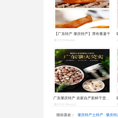
【广东特产 肇庆特产】潭布番薯干
图片尺寸800x800
广东肇庆特产 农家自产新鲜干货茨实
图片尺寸790x1112
猜你喜欢：
肇庆特产土特产
肇庆特