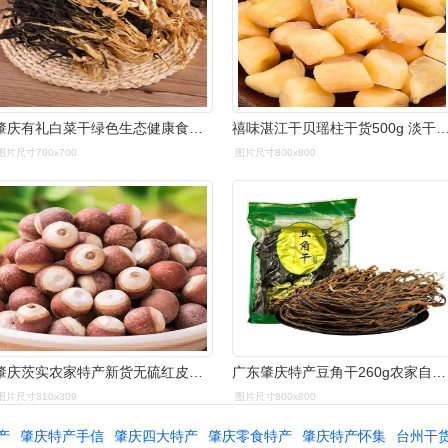
肇庆有礼白菜干绿色生态健康食品煲汤干货广东特产农家自晒
禧味湛江干贝瑶柱干货500g 淡干干贝瑶柱50g 500g【
图片尺寸700x700
图片尺寸800x800
肇庆茨实农家特产新货无硫红皮肇实整果芡实仁鸡头米煲汤干货300g
广东肇庆特产豆角干260g农家自制干货干菜土特产脱水长干豆角煲汤
图片尺寸310x309
图片尺寸800x800
产
肇庆特产手信
肇庆四大特产
肇庆零食特产
肇庆特产怀集
台州干