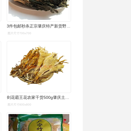
3件包邮秒杀正宗肇庆特产新货野生霸王花干货 天然晒剑花干无熏硫
图片尺寸700x700
剑花霸王花农家干货500g肇庆土特产蒸熟剑花晒干霸王花煲汤料
图片尺寸800x800