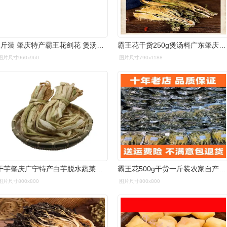
1斤装 肇庆特产霸王花剑花 煲汤煲粥原材料 汤料干货
霸王花干货250g煲汤料广东肇庆农家土特产干货新花剑花霸王花霸王花
图片尺寸960x960
图片尺寸790x1188
干芋肇庆广宁特产白芋脱水蔬菜苗芋禾干农家其它干货
霸王花500g干货一斤装农家自产广东肇庆特产煲汤料正品剑花-阿里巴巴
图片尺寸800x800
图片尺寸800x800