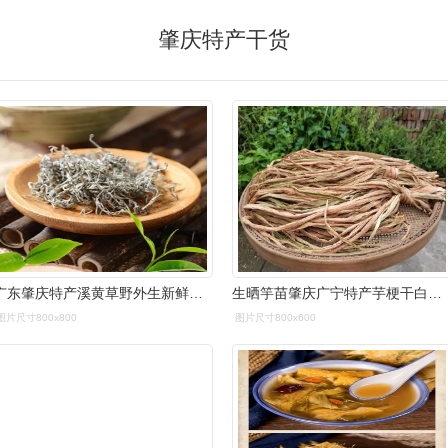
肇庆特产干货
广东肇庆特产溪黄草野外生新鲜干货食用干晒溪黄茶甘甜无梗霉茶藤茶
生晒竽苗肇庆广宁特产芋梗干白农家白芋脱水蔬菜干
图片尺寸800x800
图片尺寸800x600