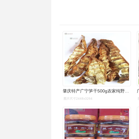
肇庆特产广宁笋干500g农家纯野生天然竹笋干干货土特产
图片尺寸2448x3264