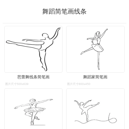
舞蹈简笔画线条
芭蕾舞线条简笔画
舞蹈家简笔画
图片尺寸500x639
图片尺寸800x450