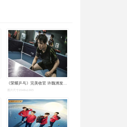
《荣耀乒乓》完美收官 许魏洲发文告别于克南恋恋不舍
图片尺寸2048x1365