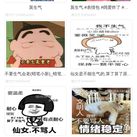
莫生气
莫生气.#表情包 #阔爱炸了 #只鼠于你 #loopy表情包 - 抖音
图片尺寸1000x1000
图片尺寸600x600
不要生气会老(蜡笔小新)_蜡笔小新_生气_不要表情
仙女是不能生气的,算了算了原谅他 67_生气_保持理智_装逼_群聊表情
图片尺寸440x440
图片尺寸440x807