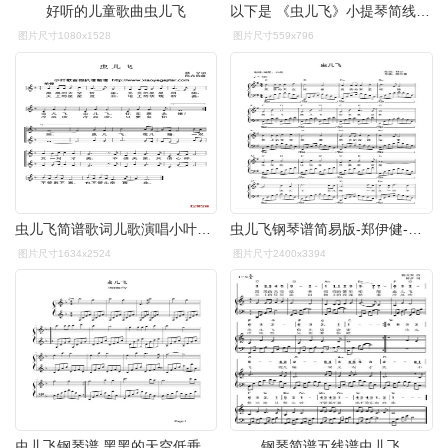
好听的儿童歌曲虫儿飞
以下是 《虫儿飞》小提琴简线对照谱及小提琴谱 钢琴伴奏谱第一页
图片尺寸1080x1528
图片尺寸559x796
虫儿飞简谱歌词儿歌演唱小叶歌制谱
虫儿飞钢琴谱简易版-郑伊健-小燕-虫虫钢琴
图片尺寸1634x2524
图片尺寸2400x3394
虫儿飞钢琴谱 黑黑的天空低垂,亮亮的繁星相随1
钢琴简谱五线谱虫儿飞