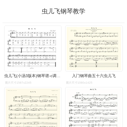
虫儿飞钢琴教学
虫儿飞(小汤3版本)钢琴谱-c调-虫虫钢琴
入门钢琴曲五十六虫儿飞
图片尺寸1587x2245
图片尺寸1080x1425