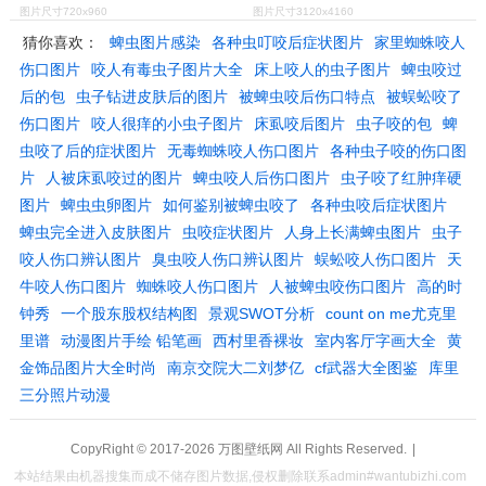
图片尺寸720x960
图片尺寸3120x4160
猜你喜欢：
蜱虫图片感染
各种虫叮咬后症状图片
家里蜘蛛咬人
伤口图片
咬人有毒虫子图片大全
床上咬人的虫子图片
蜱虫咬过
后的包
虫子钻进皮肤后的图片
被蜱虫咬后伤口特点
被蜈蚣咬了
伤口图片
咬人很痒的小虫子图片
床虱咬后图片
虫子咬的包
蜱
虫咬了后的症状图片
无毒蜘蛛咬人伤口图片
各种虫子咬的伤口图
片
人被床虱咬过的图片
蜱虫咬人后伤口图片
虫子咬了红肿痒硬
图片
蜱虫虫卵图片
如何鉴别被蜱虫咬了
各种虫咬后症状图片
蜱虫完全进入皮肤图片
虫咬症状图片
人身上长满蜱虫图片
虫子
咬人伤口辨认图片
臭虫咬人伤口辨认图片
蜈蚣咬人伤口图片
天
牛咬人伤口图片
蜘蛛咬人伤口图片
人被蜱虫咬伤口图片
高的时
钟秀
一个股东股权结构图
景观SWOT分析
count on me尤克里
里谱
动漫图片手绘 铅笔画
西村里香裸妆
室内客厅字画大全
黄
金饰品图片大全时尚
南京交院大二刘梦亿
cf武器大全图鉴
库里
三分照片动漫
CopyRight © 2017-2026
万图壁纸网
All Rights Reserved.
|
本站结果由机器搜集而成不储存图片数据,侵权删除联系admin#wantubizhi.com