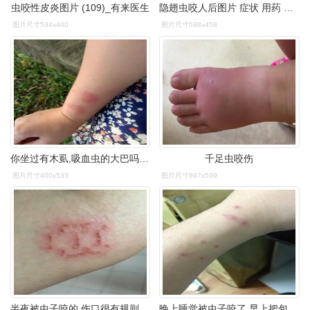
虫咬性皮炎图片 (109)_有来医生
隐翅虫咬人后图片 症状 用药 网友实拍五花八门隐翅虫咬伤后画面
图片尺寸534x400
图片尺寸598x458
你坐过有木虱,吸血虫的大巴吗?经常坐汽车的朋友看看吧
千足虫咬伤
图片尺寸400x533
图片尺寸897x599
半夜被虫子咬的,伤口很有规则,一碰就疼,不知是什么虫子?
晚上睡觉被虫子咬了,早上把包抓破了.很疼,不流血,流水.