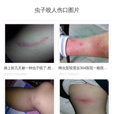
虫子咬人伤口图片
身上前几天被一种虫子咬了,然后就变成这样了?什么办法解决!
蜂虫蜇咬需去304医院一般医院无专业门诊
图片尺寸780x1040
图片尺寸906x677