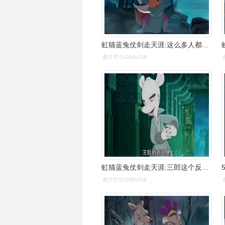
虹猫蓝兔仗剑走天涯:这么多人都打不过三郎!好焦急啊!
图片尺寸1280x718
虹猫蓝兔仗剑走天涯:三郎这个反派还挺励志的啊!
图片尺寸1280x718