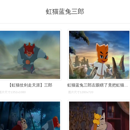
虹猫蓝兔三郎
【虹猫仗剑走天涯】三郎
虹猫蓝兔三郎左眼瞎了竟把虹猫丢入深渊真是头恶狼
图片尺寸1352x1080
图片尺寸1280x720