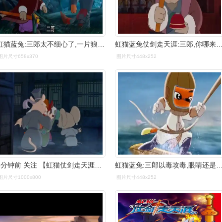
虹猫蓝兔:三郎太不细心了,一片狼藉不救孩子,竟先看晶石
虹猫蓝兔仗剑走天涯:三郎,你哪来的情有可原?七侠背
图片尺寸658x370
图片尺寸448x252
5分钟前 关注 【虹猫仗剑走天涯】三郎&大祭司&黑煞 虹猫蓝兔
虹猫蓝兔:三郎以毒攻毒,眼睛还是没恢复,还把锅甩
图片尺寸1000x800
图片尺寸448x252