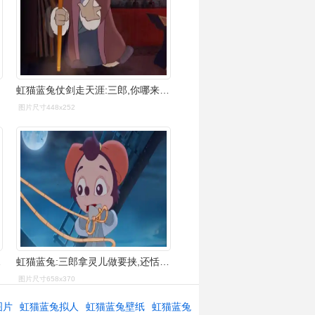
虹猫蓝兔仗剑走天涯:三郎,你哪来的情有可原?七侠背锅走天涯啊
图片尺寸448x252
婴亲子视频
虹猫蓝兔:三郎拿灵儿做要挟,还恬不知耻,真是厚脸皮-母婴亲子视频
图片尺寸658x370
图片
虹猫蓝兔拟人
虹猫蓝兔壁纸
虹猫蓝兔