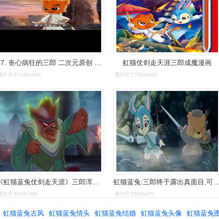
57. 丧心病狂的三郎 二次元原创 动漫解说 虹猫蓝兔-度小视
虹猫仗剑走天涯三郎成魔漫画
图片尺寸719x1280
图片尺寸750x1000
《虹猫蓝兔仗剑走天涯》三郎浑身发绿,这是违命必死丹发作的症状!
虹猫蓝兔:三郎终于露出真面目,可这个叛徒也遭到报应-母
图片尺寸640x360
图片尺寸658x370
虹猫蓝兔古风
虹猫蓝兔情头
虹猫蓝兔结婚
虹猫蓝兔头像
虹猫蓝兔