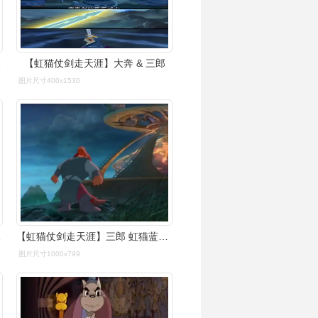
锅走天涯啊
【虹猫仗剑走天涯】大奔 & 三郎
图片尺寸400x1530
给七侠!
【虹猫仗剑走天涯】三郎 虹猫蓝兔 赞 评论 收藏
图片尺寸1000x799