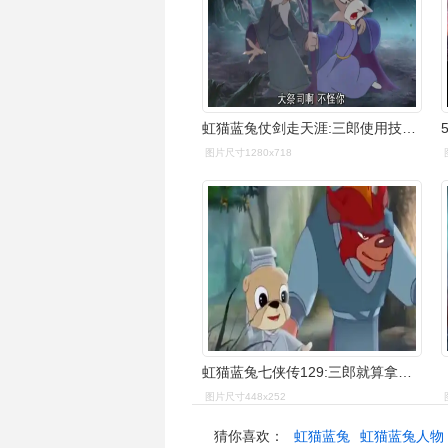
虹猫蓝兔仗剑走天涯:三郎使用技能:不自量力!成语用得呱呱的!
图片尺寸1280x718
虹猫蓝兔七侠传129:三郎就算拿到晶石也一样要寻求虹猫的庇护
图片尺寸448x252
猜你喜欢：
虹猫蓝兔
虹猫蓝兔人物