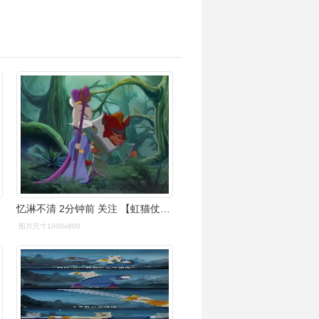
忆淋不清 2分钟前 关注 【虹猫仗剑走天涯】三郎&鼠后 虹猫蓝兔
图片尺寸1000x800