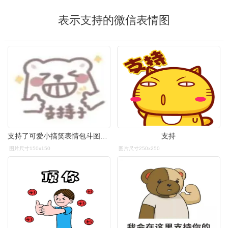
表示支持的微信表情图
支持了可爱小搞笑表情包斗图表情
支持
图片尺寸150x150
图片尺寸250x250