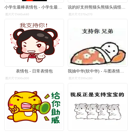
小学生最棒表情包 - 小学生最棒微信表情包 - 小学生最棒qq表情包
说的好支持熊猫头熊猫头搞怪逗gif动图_动态图_表情包下载_soogif
图片尺寸440x440
图片尺寸270x270
表情包 - 日常表情包
我抽中华(软中华) - 斗图表情包 - 斗图神器 - adoutu.com
图片尺寸300x300
图片尺寸200x180