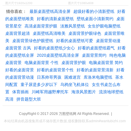
图片尺寸1920x1200
图片尺寸1080x608
猜你喜欢：
最新桌面壁纸高清全屏
超级好看的小清新壁纸
好看
的桌面壁纸唯美
好看的清新桌面壁纸
壁纸桌面小清新简约
桌面
背景星空
高清桌面背景护眼
淡雅风景壁纸
女生护眼电脑壁纸
桌面背景超清
桌面壁纸高清唯美
桌面背景护眼绿色
桌面背景唯
美
桌面背景绿色护眼壁纸
好看的桌面壁纸可爱
桌面背景动漫
桌面背景 古风
好看的桌面壁纸少女心
好看的桌面壁纸霸气
好看
的桌面壁纸全屏
2020桌面壁纸高清全屏
桌面背景简约
纯色电脑
桌面背景
电脑桌面背景 个性
桌面背景护眼
电脑桌面背景 简约
好看的桌面背景
好看的桌面背景个性
好看的桌面背景清新
好看
的桌面背景动漫
日系帅哥男孩
困难迷宫
库洛米电脑壁纸
茶水
间配置
童子尿是多少岁以下
乌鸦坐飞机体位
女生书桌怎么布
置
体育插画
川崎军用越野摩托车
海浪风景图片
流浪地球壁纸
高清
拼音题型大班
CopyRight © 2017-2026
万图壁纸网
All Rights Reserved.
|
本站结果由机器搜集而成不储存图片数据,侵权删除联系admin#wantubizhi.com