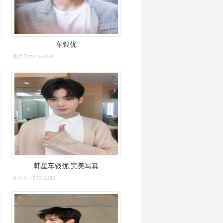
车银优
图片尺寸658x953
韩星车银优,完美写真
图片尺寸870x1162