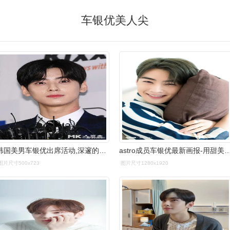
车银优美人尖
韩国美男车银优出席活动,深邃的眼睛高挺的鼻梁十分帅气迷人!
astro成员车银优最新画报-用甜美微笑
图片尺寸500x723
图片尺寸1280x1920