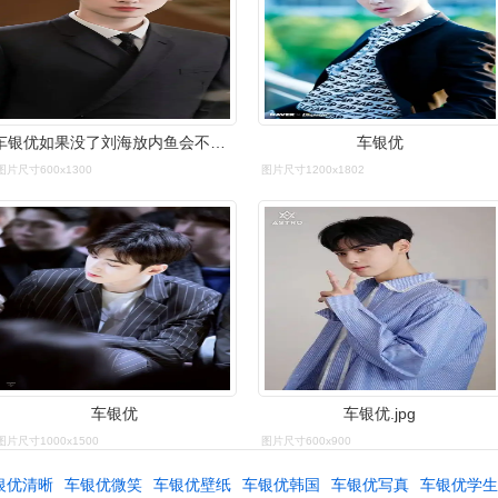
车银优如果没了刘海放内鱼会不会嘲 还是顶级神颜吗
车银优
图片尺寸600x1300
图片尺寸1200x1802
车银优
车银优.jpg
图片尺寸1000x1500
图片尺寸600x900
银优清晰
车银优微笑
车银优壁纸
车银优韩国
车银优写真
车银优学