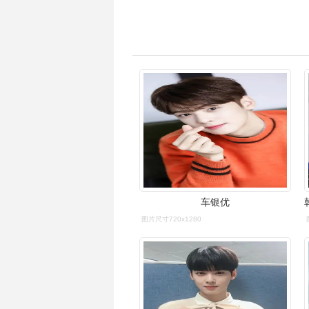
车银优
图片尺寸720x1280