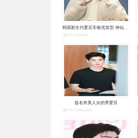
韩国新生代爱豆车银优发型 神仙颜值吸粉无数
图片尺寸402x483
提名有美人尖的男爱豆
图片尺寸1080x1620