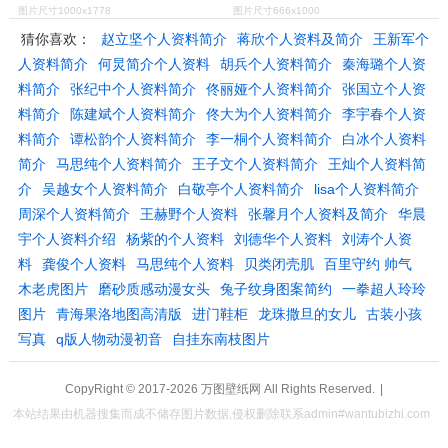
图片尺寸1000x1778
图片尺寸666x1000
猜你喜欢：
赵立坚个人资料简介
蒋欣个人资料及简介
王新军个
人资料简介
何炅简介个人资料
胡兵个人资料简介
秦海璐个人资
料简介
张纪中个人资料简介
佟丽娅个人资料简介
张国立个人资
料简介
陈建斌个人资料简介
佟大为个人资料简介
李宇春个人资
料简介
谭松韵个人资料简介
李一桐个人资料简介
白冰个人资料
简介
马思纯个人资料简介
王子文个人资料简介
王灿个人资料简
介
吴越女个人资料简介
白敬亭个人资料简介
lisa个人资料简介
周深个人资料简介
王赫野个人资料
张馨月个人资料及简介
华晨
宇个人资料介绍
杨紫的个人资料
刘德华个人资料
刘涛个人资
料
龚俊个人资料
马思纯个人资料
贝类闭壳肌
百里守约 帅气
木老虎图片
磨砂质感动漫女头
兔子纹身图案简约
一拳超人玲玲
图片
青海果洛地图高清版
进门鞋柜
龙珠撒旦的女儿
古装小孩
写真
q版人物动漫初音
自挂东南枝图片
CopyRight © 2017-2026
万图壁纸网
All Rights Reserved.
|
本站结果由机器搜集而成不储存图片数据,侵权删除联系admin#wantubizhi.com