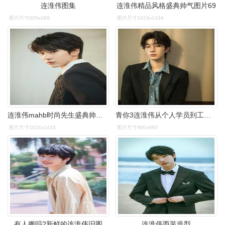
连淮伟图集
连淮伟精品风格盛典帅气图片69
图片尺寸600x399
图片尺寸1024x1434
连淮伟mahb时尚先生盛典帅气图片27
青你3连淮伟从个人学员到工作室老板追梦路上从未退缩
图片尺寸1024x1433
图片尺寸960x960
有人搬吗?新鲜的连淮伟旧图
连淮伟西装造型