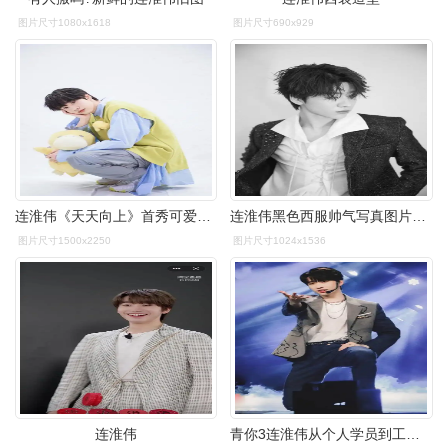
图片尺寸1080x1618
图片尺寸690x929
连淮伟《天天向上》首秀可爱值飙升 自创舞蹈悠悠球大秀养眼吸睛
连淮伟黑色西服帅气写真图片114
图片尺寸1500x2250
图片尺寸1024x1536
连淮伟
青你3连淮伟从个人学员到工作室老板追梦路上从未退缩