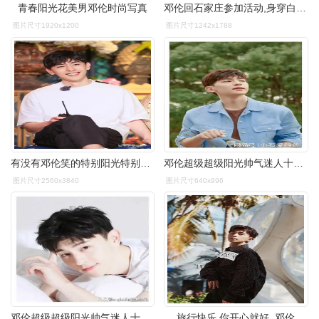
青春阳光花美男邓伦时尚写真
邓伦回石家庄参加活动,身穿白衬衫阳光帅气,牛奶肌肤白到发光
图片尺寸1920x1200
图片尺寸1242x1788
有没有邓伦笑的特别阳光特别苏的可以做壁纸的照片
邓伦超级超级阳光帅气迷人十足的,为人随和善良的男人!
图片尺寸2560x3840
图片尺寸640x996
邓伦超级超级阳光帅气迷人十足的,为人随和善良的男人!
旅行快乐 你开心就好_邓伦