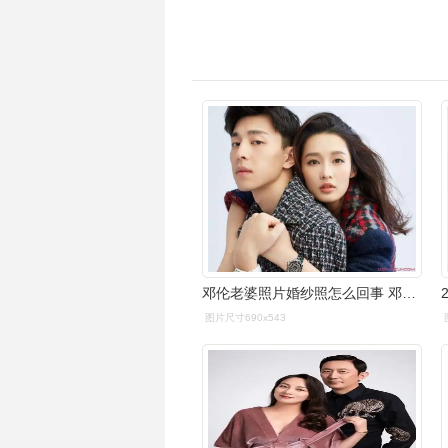
邓伦老婆照片婚纱照怎么回事 邓伦的老婆到底是谁
图片尺寸690x543