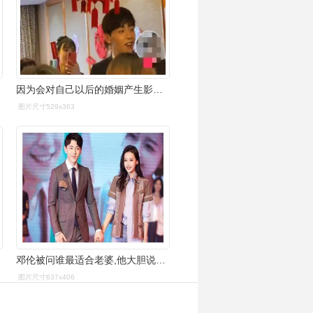
因为会对自己以后的婚姻产生影响,害怕自己娶不到老婆,但是邓伦就是
图片尺寸529x363
邓伦被问谁最适合老婆,他大胆说了两个字,粉丝们纷纷不淡定了!
图片尺寸637x406