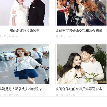
邓伦老婆照片婚纱照
原创王宝强借钱交税和领金扫帚的第一人其实是个武林高手
图片尺寸368x331
图片尺寸500x306
妈妈是超人邓莎丈夫神秘现身一家三口其乐融融
被问合作过的女演员谁最适合当老婆邓伦6字回应
图片尺寸665x954
图片尺寸404x361