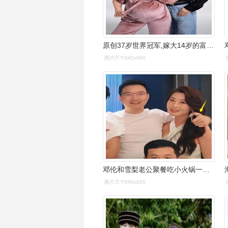
原创37岁世界冠军,嫁大14岁的富豪老公,在鸟巢办婚礼,去年刚有孩子
图片尺寸640x960
邓伦和雪梨老公聚餐吃小火锅一桌上万元生图和精修图反差大
图片尺寸660x685