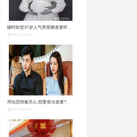
随时卸货37岁人气男星晒老婆怀孕唯美照直言非常期待宝宝出世
图片尺寸417x575
邓论恋情被关心,想娶谁当老婆?邓伦回应令人意外,不过有眼光
图片尺寸640x360