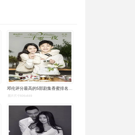
邓伦评分最高的5部剧集香蜜排名第3第一豆瓣高达88分
图片尺寸606x849