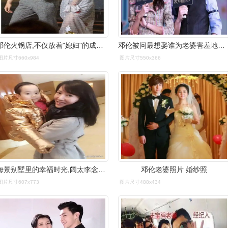
邓伦火锅店,不仅放着"媳妇"的成名作,连店名都取得那么有意义
邓伦被问最想娶谁为老婆害羞地说出名字网友她已经结婚了
图片尺寸660x984
图片尺寸550x366
海景别墅里的幸福时光,阔太李念喜宣怀三胎,肚大如箩嘟嘴卖萌
邓伦老婆照片 婚纱照
图片尺寸607x773
图片尺寸488x434