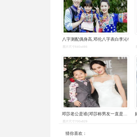
八字测配偶身高,邓伦八字表白李沁!
图片尺寸640x466
邓莎老公是谁(邓莎称男友一直是现老公)
图片尺寸700x829
猜你喜欢：