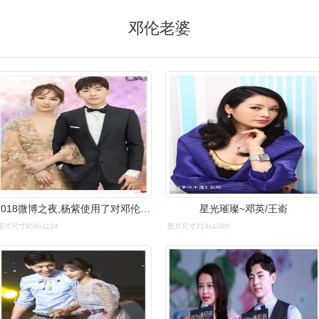
邓伦老婆
2018微博之夜,杨紫使用了对邓伦的专属名字,甜到心坎里了!
星光璀璨~邓英/王嵛
图片尺寸859x1124
图片尺寸719x1080