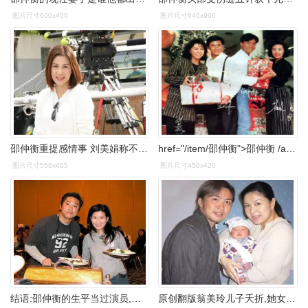
图片尺寸600x400
图片尺寸640x960
邵仲衡重提感情事 刘美娟称不会再回应
href="/item/邵仲衡">邵仲衡 /a>,1964年2月24日出生,香港演员,主持人
图片尺寸558x405
图片尺寸450x420
结语:邵仲衡的生平当过演员,主持人,贩子,在奇迹上走得也比一样寻常的
原创翻版翁美玲儿子夭折,她女儿被撕票,这些明星都曾经历丧子之痛