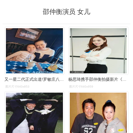
邵仲衡演员 女儿
又一星二代正式出道!罗敏庄八岁女儿演梅艳芳童年,10岁移居泰国
杨思琦携手邵仲衡拍摄新片《诡探》自爆拍戏同时要照顾女儿
图片尺寸640x853
图片尺寸640x959