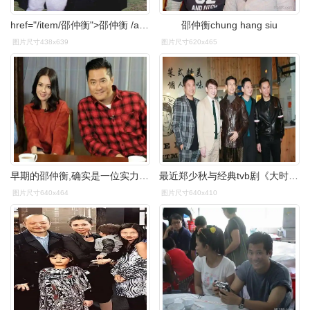
href="/item/邵仲衡">邵仲衡 /a>,1964年2月24日出生,香港演员,主持人
邵仲衡chung hang siu
图片尺寸438x639
图片尺寸620x465
早期的邵仲衡,确实是一位实力相当不错的演员!
最近郑少秋与经典tvb剧《大时代》的四只"小蟹"邵仲衡,陶大宇,郭政鸿
图片尺寸640x464
图片尺寸640x410