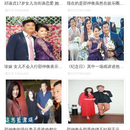
邱淑贞17岁女儿当街谈恋爱,她自己的情路也是丰富多彩_沈月_沈嘉伟
现在的是邵仲衡虽然在娱乐圈,但完全是玩票的性质.
图片尺寸640x608
图片尺寸607x496
珍妹:女儿不会入行邵仲衡表示他在戏中抛妻(李丽珍)弃女(邓丽欣)多年
《纪念日》其中一场戏讲述他们出席女儿的婚礼,邵仲衡笑言再见珍妹
图片尺寸401x420
图片尺寸550x367
邵仲衡的现任妻子是谁他都出演过哪些作品
邵仲衡头部受伤缝五针获千元红包,赵硕之演绝症病人自曝自行加戏