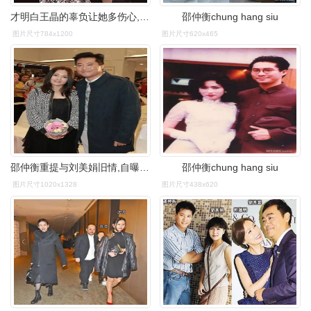
才明白王晶的辜负让她多伤心,苦尽甘来无遗憾_邵仲衡_大赛_香港
邵仲衡chung hang siu
图片尺寸784x1200
图片尺寸620x465
邵仲衡重提与刘美娟旧情,自曝被刘青云插足,自认说事实问心无愧
邵仲衡chung hang siu
图片尺寸1020x1328
图片尺寸438x620