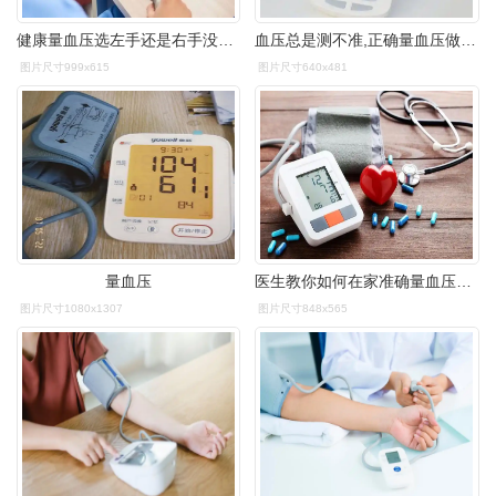
健康量血压选左手还是右手没想到还有讲究呢
血压总是测不准,正确量血压做好5点就够了!
图片尺寸999x615
图片尺寸640x481
量血压
医生教你如何在家准确量血压看完这篇就懂了
图片尺寸1080x1307
图片尺寸848x565