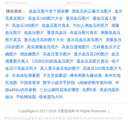
图片尺寸660x417
图片尺寸1199x701
猜你喜欢：
低血压图片发个朋友圈
测血压的正确方法图片
血压
高真实图片
高血压160图片大全
量高血压图片
量血压真人图
片
高血压180图片
低血压图片真实
为别人测血压的照片
测量
血压图片
低血压图片
重度高血压
高血压图片真实
测量低血压
图片真实
显示血压高的图片大全
显示高血压真实图片
测量血压
200的图片
真实测量血压照片
高血压漫画图片
怎样量血压才正
确图片
测血糖图片
高血压显示图片
显示血压高180图片
血压
测量图片真人
130到180的高血压图片
量血压高图片真实
电子
血压计高血压照片
真人显示血压低的图片
高血压160真实图片大
全
生命体征测量图
天生笑肌断层
稀有闺蜜头像动漫
泉州市地
区地图
中国老母亲
数学小超市手抄报
s画秘密教学第50画
华
硕a456u内存参数
三台山衲田花海在哪里
名爵5系
虎皮鸡蛋的
做法
手绘网络图
母画眉鸟大叫
CopyRight © 2017-2026
万图壁纸网
All Rights Reserved.
|
本站结果由机器搜集而成不储存图片数据,侵权删除联系admin#wantubizhi.com