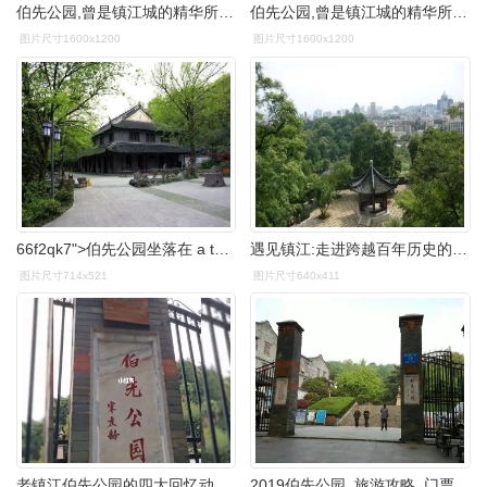
伯先公园,曾是镇江城的精华所在,它的存世留下太多的故事.
伯先公园,曾是镇江城的精华所在,它的存世留下太多的故事.
图片尺寸1600x1200
图片尺寸1600x1200
66f2qk7">伯先公园坐落在 a target="_blank" href="/item/镇江/406"
遇见镇江:走进跨越百年历史的伯先公园
图片尺寸714x521
图片尺寸640x411
老镇江伯先公园的四大回忆动物园大飞机
2019伯先公园_旅游攻略_门票_地址_游记点评,镇江旅游景点推荐 - 去