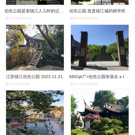
伯先公园是老镇江人儿时的记忆,云台阁观城揽江,美景尽收眼底
伯先公园,曾是镇江城的精华所在,它的存世留下太多的故事.
图片尺寸1152x720
图片尺寸1200x1600
江苏镇江伯先公园 2023.11.21.
66f2qk7">伯先公园坐落在 a target="_blank" href="/item/镇江/406"
图片尺寸750x500
图片尺寸2222x1666