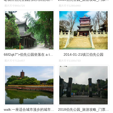
图片尺寸960x720
图片尺寸1280x960
66f2qk7">伯先公园坐落在 a target="_blank" href="/item/镇江/406"
2014-01-21镇江伯先公园
图片尺寸712x457
图片尺寸1100x733
walk:一座适合城市漫步的城市~|公园|旧址|金山寺|西津渡|镇江市|大
2018伯先公园_旅游攻略_门票_地址_游记点评,镇江旅游景点推荐 - 去