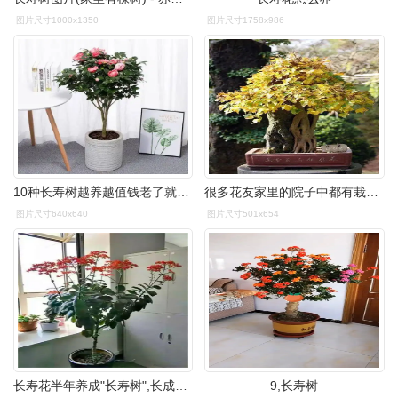
图片尺寸1000x1350
图片尺寸1758x986
10种长寿树越养越值钱老了就是传家宝
很多花友家里的院子中都有栽种此树,没有院子也可以盆栽.
图片尺寸640x640
图片尺寸501x654
长寿花半年养成"长寿树",长成1米9大高个,真气派!
9,长寿树