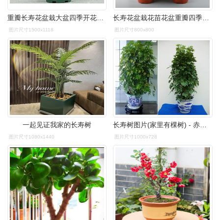
重瓣长寿花盆栽大盆四季开花好养室内阳台植物花卉绿植带花苞花苗红色
长寿花盆栽花苗花盆重瓣四季带花苞花卉室内土养盆栽绿植好养植物
图片尺寸1500x1118
图片尺寸800x800
一起见证我家的长寿树
长寿树图片(家里有棵树) - 赤虎壹号
图片尺寸1080x1440
图片尺寸1000x728