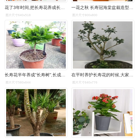
花了3年时间,把长寿花养成长寿树,掌握3个要点,非常好养
一花之秋 长寿冠海棠盆栽造型盆景树耐寒花卉 长寿冠 4年苗分叉多
图片尺寸640x518
图片尺寸800x800
长寿花半年养成"长寿树",长成1米9大高个,真气派!
在平时养护长寿花的时候,大家可以注意以下三个要点,把长寿花盆栽养成
图片尺寸580x644
图片尺寸640x776