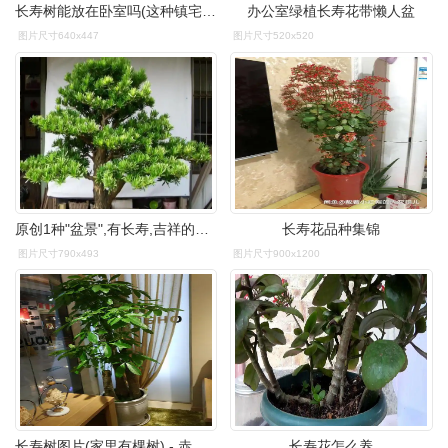
长寿树能放在卧室吗(这种镇宅长寿树养在家里)(4)
办公室绿植长寿花带懒人盆
图片尺寸640x447
图片尺寸520x520
原创1种"盆景",有长寿,吉祥的寓意,适合客厅养,比啥花都强
长寿花品种集锦
图片尺寸790x493
图片尺寸900x1200
长寿树图片(家里有棵树) - 赤虎壹号
长寿花怎么养