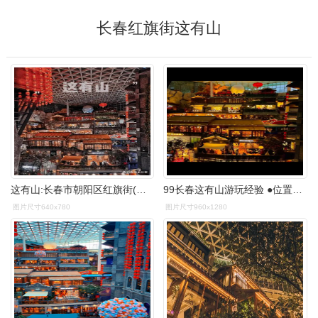
长春红旗街这有山
这有山:长春市朝阳区红旗街(万达对面).
99长春这有山游玩经验 ●位置和路线:长春朝阳区红旗街959号,从长春
图片尺寸640x780
图片尺寸960x1280