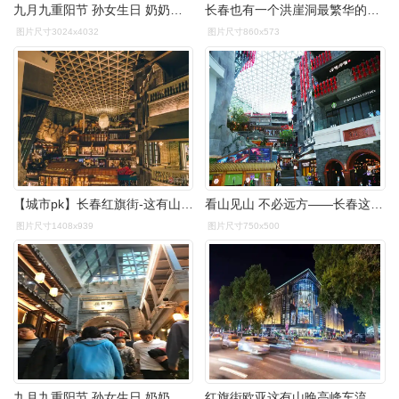
九月九重阳节 孙女生日 奶奶南下 在红旗街《这有山》全家聚会 祝福
长春也有一个洪崖洞最繁华的红旗街走进这有山让生活慢下来
图片尺寸3024x4032
图片尺寸860x573
【城市pk】长春红旗街-这有山the hill
看山见山 不必远方——长春这有山商业文旅街区
图片尺寸1408x939
图片尺寸750x500
九月九重阳节 孙女生日 奶奶南下 在红旗街《这有山》全家聚会 祝福
红旗街欧亚这有山晚高峰车流人流延时