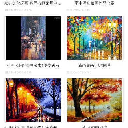
臻钰棠丝绸画 客厅有框家居电表箱装饰画 风景油画雨中漫步伞批发
雨中漫步绘画作品欣赏
图片尺寸1516x1920
图片尺寸564x683
油画-创作-雨中漫步1图文教程
油画 雨夜漫步图片
图片尺寸1920x1080
图片尺寸1024x760
diy数字油画填色装饰厂家直销速卖通亚马逊淘宝代发jy033雨中漫步
情侣 雨中漫步