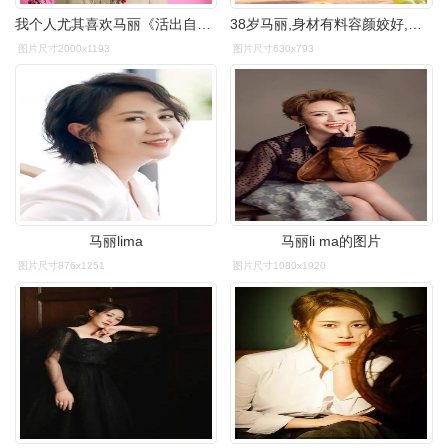
我个人尤其喜欢马丽《活出自己的轨迹》的主题分享,内容朴实,态度真诚
38岁马丽,身材有料容颜姣好,原来她也这么时尚迷人!_娱乐_明星_喜剧
图片尺寸2000x1193
图片尺寸630x793
马丽lima
马丽li ma的图片
图片尺寸876x1251
图片尺寸1080x1920