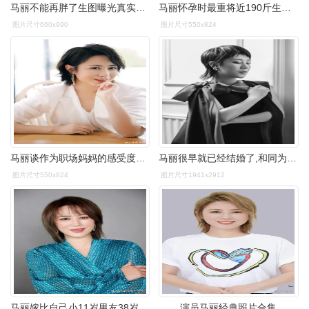
马丽不能再胖了生图曝光真实体型穿纱裙像杨贵妃富态过头
马丽怀孕时最重将近190斤生完娃也有身材焦虑
图片尺寸660x990
图片尺寸550x824
马丽谈作为职场妈妈的感受度日如年会偷偷哭
马丽很早就已经结婚了,和同为开心麻花团队的男演员许文赫,这两个人
图片尺寸550x824
图片尺寸1941x2912
马丽嫁比自己小11岁男友38岁高龄为其生下孩子终成人生赢家
演员马丽经典照片合集