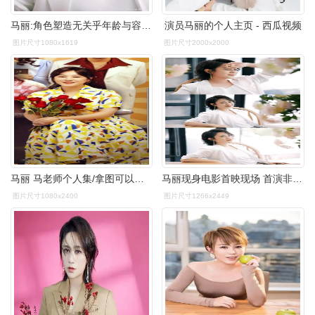
马丽:角色塑造无关乎年龄与容貌,契合自己才能令观众认可_谭飞
演员马丽的个人主页 - 西瓜视频
图片尺寸1080x1619
图片尺寸2000x2000
马丽 马老师个人集/拿图可以点个赞吗?心情好的话,评论一句 - 抖音
马丽现身电影首映现场 首演非喜剧角色挑战帅气女"劫匪"引期待
图片尺寸1080x2400
图片尺寸1266x2449