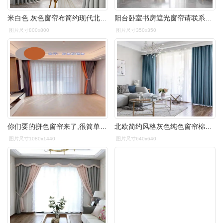
米白色 灰色窗帘布简约现代北欧拼色100全遮光遮阳零甲醛卧室挂钩
阳台卧室书房遮光窗帘请联系客服高级灰嫩粉宽25米x高27米打孔款一片
图片尺寸800x800
图片尺寸350x350
你们要的拼色窗帘来了,很简单的款,窗帘配色也很鲜艳,把作业抄 - 抖音
北欧简约风格灰色纯色窗帘棉麻布料卧室客厅阳台定制成品遮光布帘
图片尺寸1080x1440
图片尺寸640x640