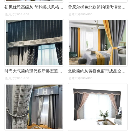
初见优雅高级灰 简约美式风格粉灰拼接质感仿棉麻定制窗帘#帘花记
雪尼尔拼色北欧简约现代轻奢灰色系窗帘高档大气客厅卧室遮光定制
图片尺寸658x658
图片尺寸800x800
时尚大气简约现代客厅卧室遮光窗帘轻奢北欧高级灰拼接雪尼尔窗帘
北欧简约灰黄拼色窗帘成品全新款加厚卧室遮光客厅棉麻拼接窗帘布
图片尺寸800x800
图片尺寸800x800