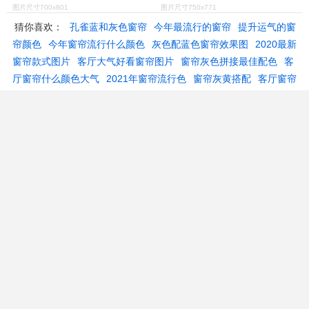
图片尺寸700x801
图片尺寸750x771
猜你喜欢：
孔雀蓝和灰色窗帘
今年最流行的窗帘
提升运气的窗
帘颜色
今年窗帘流行什么颜色
灰色配蓝色窗帘效果图
2020最新
窗帘款式图片
客厅大气好看窗帘图片
窗帘灰色拼接最佳配色
客
厅窗帘什么颜色大气
2021年窗帘流行色
窗帘灰黄搭配
客厅窗帘
什么颜色旺财
客厅灰色窗帘搭配沙发
2021客厅窗帘新款
2021
年最流行的窗帘布
现代简约大气窗帘
夫妻卧室窗帘颜色风水
高
档客厅窗帘布图片
高端大气的窗帘
拼接窗帘
窗帘颜色搭配表大
全
橙色窗帘搭配图片
窗帘效果图豪华
卧室窗帘效果图最新款
高级灰窗帘
窗帘拼色效果图
客厅窗帘布图片大全
窗帘简约
现
代简约大气客厅窗帘
飘窗窗帘效果图新款
18世纪美国地图
祝寿
红包贺词格式图片
蝤蛑
胃前壁
coach袋子
上帝的画像
30平小
户型装修
逵园1922艺术馆
三亚航拍
好村官
北京华德中杉学
校
比邻星b
CopyRight © 2017-2026
万图壁纸网
All Rights Reserved.
|
本站结果由机器搜集而成不储存图片数据,侵权删除联系admin#wantubizhi.com