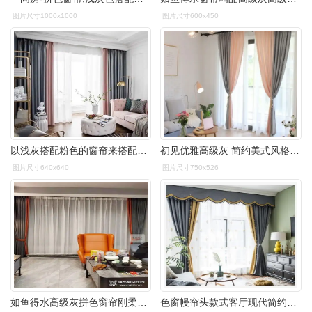
图片尺寸1000x1000
图片尺寸600x450
以浅灰搭配粉色的窗帘来搭配家居,温柔演绎撩人的优雅与浪漫.
初见优雅高级灰 简约美式风格粉灰拼接质感仿棉麻定制窗帘#帘花记
图片尺寸640x640
图片尺寸750x526
如鱼得水高级灰拼色窗帘刚柔并济的高级感
色窗幔帘头款式客厅现代简约窗帘卧室遮光落地窗北欧定制加工 灰色款