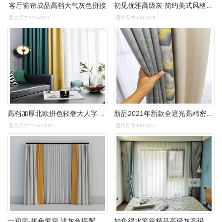
客厅窗帘成品高档大气灰色拼接
初见优雅高级灰 简约美式风格粉灰拼接质感仿棉麻定制窗帘#帘花记
图片尺寸310x310
图片尺寸658x658
高档加厚北欧拼色轻奢大人字拼接简约现代成品定制全遮光卧室窗帘
新品2021年新款全遮光高精密高级灰拼接纯色高档窗帘轻奢新中式风
图片尺寸750x1000
图片尺寸800x800
一间房-拼色窗帘,浅灰色搭配金黄色 高经密 仿真丝 素色
如鱼得水窗帘精品高级灰高级美高级灰的撞色之美