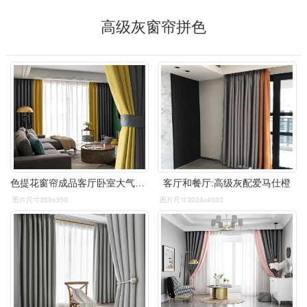
高级灰窗帘拼色
色提花窗帘成品客厅卧室大气大人字尼面料雁行灰拼黄宽7米打孔双开
客厅和餐厅:高级灰配爱马仕橙
图片尺寸350x350
图片尺寸3024x4032