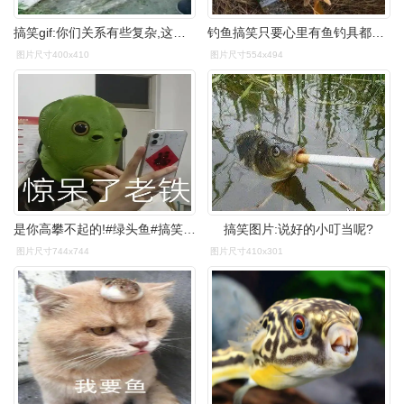
搞笑gif:你们关系有些复杂,这不像是在结婚
钓鱼搞笑只要心里有鱼钓具都是浮云
图片尺寸400x410
图片尺寸554x494
是你高攀不起的!#绿头鱼#搞笑#表情包 - 抖音
搞笑图片:说好的小叮当呢?
图片尺寸744x744
图片尺寸410x301