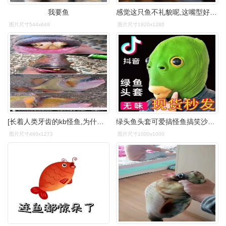
我要鱼
感觉这只鱼不礼貌呢,这嘴型好像在骂脏话. #趣图搞笑
图片尺寸544x649
图片尺寸1920x1280
[长着人类牙齿的kb怪鱼,为什么那么逗.
绿头鱼头套可爱搞怪鱼搞笑沙雕网红面具鱼人头怪全脸无味表演道具
图片尺寸460x1273
图片尺寸1000x1000