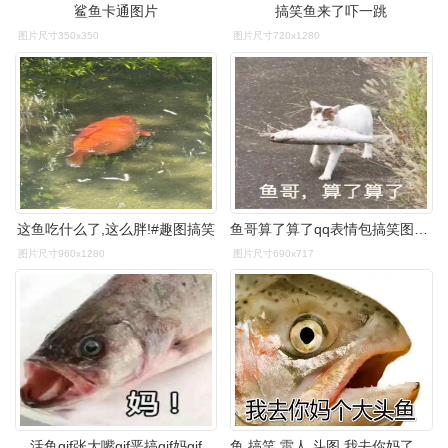
鲨鱼卡通图片
搞笑鱼来了吓一跳
图片尺寸350x350
图片尺寸720x1280
这鱼吃什么了,这么胖!#趣图搞笑
鱼哥算了算了qq表情包搞笑图片表情
图片尺寸960x1280
图片尺寸690x717
活鱼gif张大嘴gif恶搞gif妈gif
鱼 搞笑 雷人 斗图 我去你妈了个大头鱼