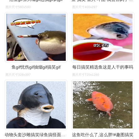
图片尺寸580x580
图片尺寸400x297
鱼gif忧伤gif抽烟gif搞笑gif
每日搞笑精选鱼这是人干的事吗
图片尺寸328x397
图片尺寸720x1280
动物头套沙雕搞笑绿鱼搞怪面具黑人鱼怪全脸丑东西整蛊恶搞嘟嘴鱼
这鱼吃什么了,这么胖!#趣图搞笑