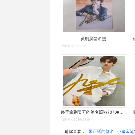
黄明昊签名照.
图片尺寸960x960
终于拿到昊哥的签名照啦7878#黄明昊 #黄明昊签名照 #jjjustin
图片尺寸1080x1439
猜你喜欢：
朱正廷的签名
小鬼亲笔