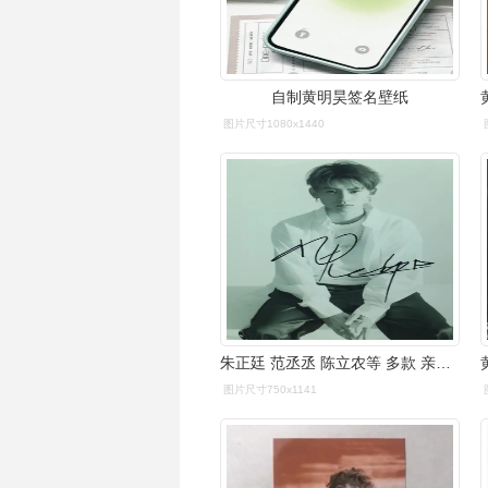
自制黄明昊签名壁纸
图片尺寸1080x1440
朱正廷 范丞丞 陈立农等 多款 亲笔签名照片娱乐 节日礼品生日 黄明昊
图片尺寸750x1141