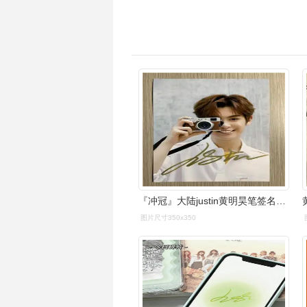
『冲冠』大陆justin黄明昊笔签名照片24款定妆照6寸现货 款式5
图片尺寸350x350