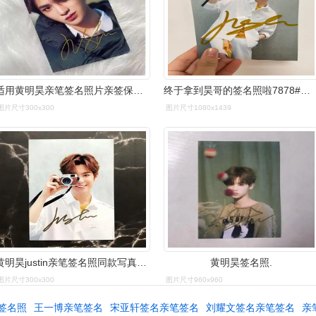
适用黄明昊亲笔签名照片亲签保真无印刷 明星周边应援毕业礼物 送
终于拿到昊哥的签名照啦7878#黄明昊 #黄明昊签名照 #jjjustin
图片尺寸300x300
图片尺寸1080x1439
黄明昊justin亲笔签名照同款写真六寸珍藏纪念品送同学应援礼品
黄明昊签名照.
图片尺寸300x300
图片尺寸960x960
签名照
王一博亲笔签名
宋亚轩签名亲笔签名
刘耀文签名亲笔签名
亲