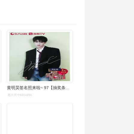
黄明昊签名照来啦~ 97【抽奖条件】关注@东方卫视番茄台77转赞评
图片尺寸690x956