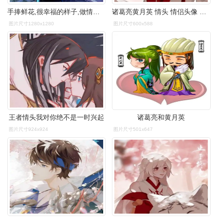
手捧鲜花,很幸福的样子,做情头也可以[坏笑] #国漫# #斗罗大陆
诸葛亮黄月英 情头 情侣头像 二次元情头 动漫情头
图片尺寸1280x1280
图片尺寸600x588
王者情头我对你绝不是一时兴起
诸葛亮和黄月英
图片尺寸924x924
图片尺寸501x647