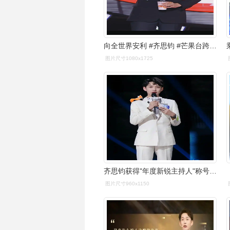
向全世界安利 #齐思钧 #芒果台跨年晚会明星名单 #主持人 - 抖音
图片尺寸1080x1725
齐思钧获得"年度新锐主持人"称号,他有成为何炅接班人的潜力吗
图片尺寸960x1150