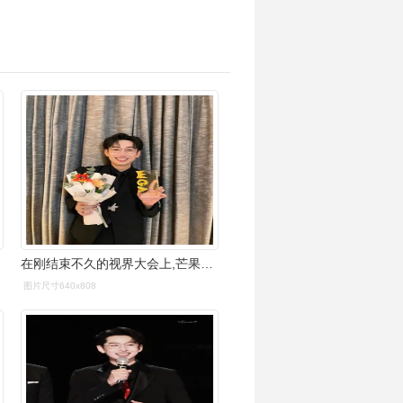
在刚结束不久的视界大会上,芒果台新生代主持人齐思钧获得了"年度新锐
图片尺寸640x808