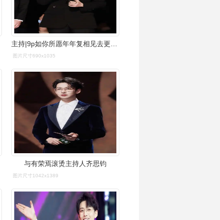
主持|9p如你所愿年年复相见去更远 更好 更灿烂的未来吧95@齐思钧
图片尺寸690x1035
与有荣焉滚烫主持人齐思钧
图片尺寸1042x1389