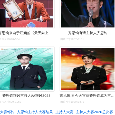
齐思钧来自于汪涵的《天天向上》,冯禧是何炅《你好星期六》的主持人
齐思钧有请主持人齐思钧
图片尺寸640x534
图片尺寸1887x1181
齐思钧乘风主持人##乘风2023
乘风破浪 今天官宣齐思钧成为主持人……__财经头条
图片尺寸690x1053
图片尺寸1080x1573
人大赛邹韵
齐思钧主持人大赛结果
主持人大赛
主持人大赛2020总决赛