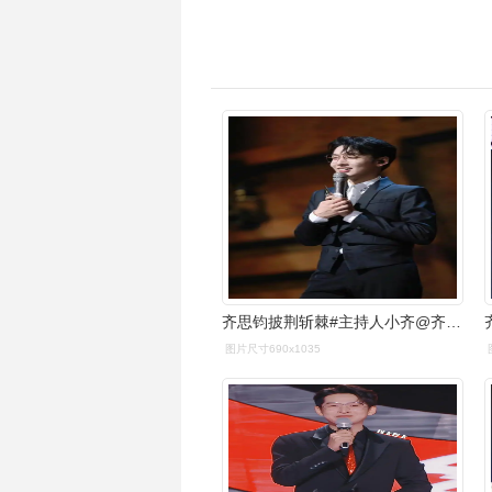
齐思钧披荆斩棘#主持人小齐@齐思钧#披荆斩棘#舞台照放送,见证吵い
图片尺寸690x1035