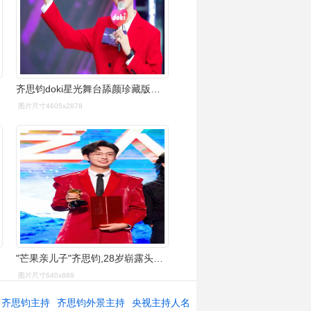
齐思钧doki星光舞台舔颜珍藏版丨绝美红衣
图片尺寸4605x2878
"芒果亲儿子"齐思钧,28岁崭露头角,网友评论说何炅接班人有了插图12
图片尺寸640x889
齐思钧主持
齐思钧外景主持
央视主持人名