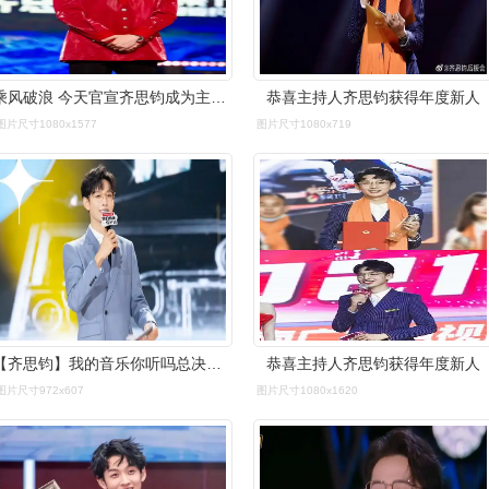
乘风破浪 今天官宣齐思钧成为主持人……__财经头条
恭喜主持人齐思钧获得年度新人
图片尺寸1080x1577
图片尺寸1080x719
【齐思钧】我的音乐你听吗总决赛主持片段cut
恭喜主持人齐思钧获得年度新人
图片尺寸972x607
图片尺寸1080x1620