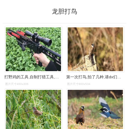
龙胆打鸟
打野鸡的工具,自制打猎工具,户外打鸟用品专卖,狩猎装备店,淘宝网打猎
第一次打鸟,拍了几种,请dx们指点
图片尺寸460x306
图片尺寸800x534