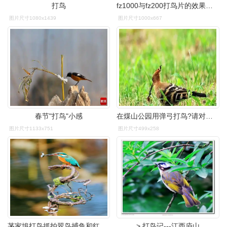
打鸟
fz1000与fz200打鸟片的效果对比
图片尺寸1080x1439
图片尺寸1000x667
春节"打鸟"小感
在煤山公园用弹弓打鸟?请对这些不文明行为说"不"!
图片尺寸1133x751
图片尺寸499x258
茅家埠打鸟抓拍翠鸟捕鱼和红胁蓝尾鸲捉虫
> 打鸟记---江西庐山