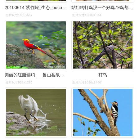
20100614 紫竹院_生态_poco摄影,长焦,打鸟,ef135l,6xy
站姐转打鸟没一个好鸟79鸟都是好鸟
图片尺寸1000x667
图片尺寸1000x1334
美丽的红腹锦鸡___鲁山县泉水湾打鸟记
打鸟
图片尺寸909x1280
图片尺寸1080x1440