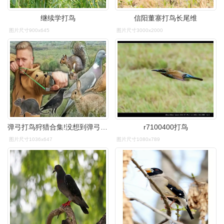
继续学打鸟
信阳董寨打鸟长尾维
图片尺寸900x645
图片尺寸3000x2000
弹弓打鸟狩猎合集!没想到弹弓练好了竟然也可以百发百中!
r7100400打鸟
图片尺寸1036x647
图片尺寸1080x789