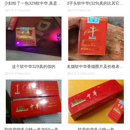
少妇给了一包329软中华,真是激动人心啊!
3字头软中华(329)真的比其它编码软中华好吗?
图片尺寸750x1000
图片尺寸562x714
这个软中华329真的假的
名烟软中华香烟图片及价格表一览各地多少钱一盒中华软包香烟口感介绍
图片尺寸768x1024
图片尺寸1500x1429
软中华烟多少钱一条?650一条中华系列的担当
软壳中华多少钱一包