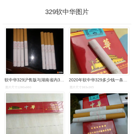
329软中华图片
软中华329沪售版与湖南省内329对比
2020年软中华329多少钱一条软中华329为什么贵
图片尺寸1280x960
图片尺寸383x365