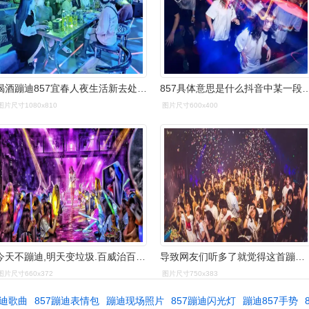
喝酒蹦迪857宜春人夜生活新去处开业酒水小吃免费送
857具体意思是什么抖音中某一段bgm
图片尺寸1080x810
图片尺寸600x400
今天不蹦迪,明天变垃圾.百威治百病,野格断长情.
导致网友们听多了就觉得这首蹦迪舞曲内容的谐音是857
图片尺寸660x372
图片尺寸750x383
蹦迪歌曲
857蹦迪表情包
蹦迪现场照片
857蹦迪闪光灯
蹦迪857手势