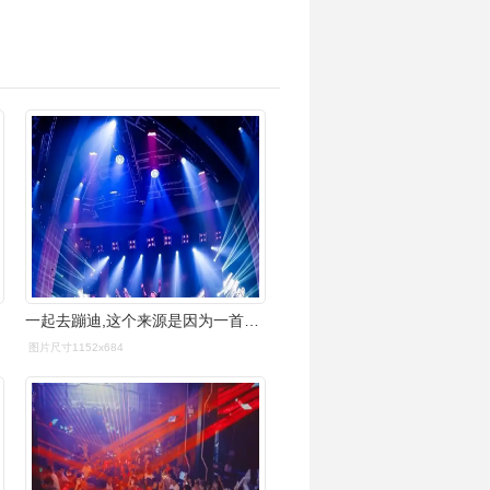
一起去蹦迪,这个来源是因为一首迪厅经常会放的歌,里面歌词特别像857
图片尺寸1152x684