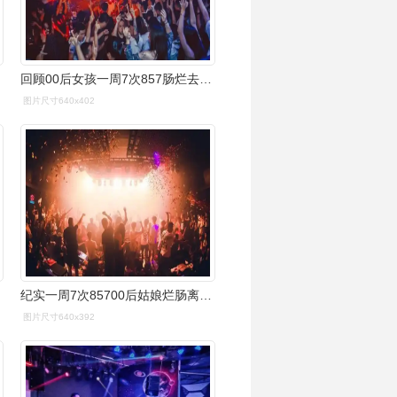
回顾00后女孩一周7次857肠烂去世放纵的代价你承担不起
图片尺寸640x402
纪实一周7次85700后姑娘烂肠离世过度放纵的代价承受不起
图片尺寸640x392