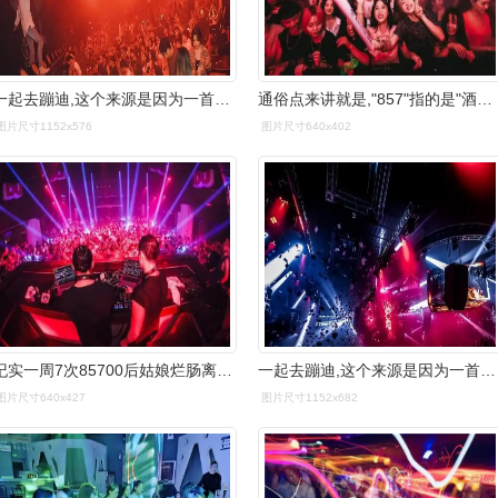
一起去蹦迪,这个来源是因为一首迪厅经常会放的歌,里面歌词特别像857
通俗点来讲就是,"857"指的是"酒吧蹦迪"而"857"则和上面这个词大差不
图片尺寸1152x576
图片尺寸640x402
纪实一周7次85700后姑娘烂肠离世过度放纵的代价承受不起
一起去蹦迪,这个来源是因为一首迪厅经常会放的歌,里面歌词特别像857
图片尺寸640x427
图片尺寸1152x682