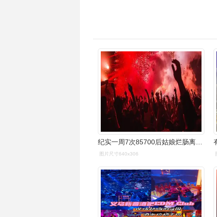
纪实一周7次85700后姑娘烂肠离世过度放纵的代价承受不起
图片尺寸640x306