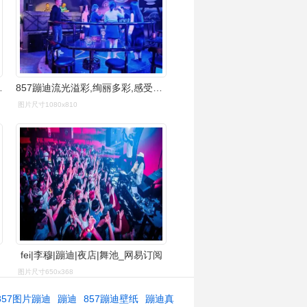
蹦迪神曲气氛欢快
857蹦迪流光溢彩,绚丽多彩,感受内脏与音乐一起震动的悸动,卸下所有
图片尺寸1080x810
fei|李穆|蹦迪|夜店|舞池_网易订阅
图片尺寸650x368
857图片蹦迪
蹦迪
857蹦迪壁纸
蹦迪真