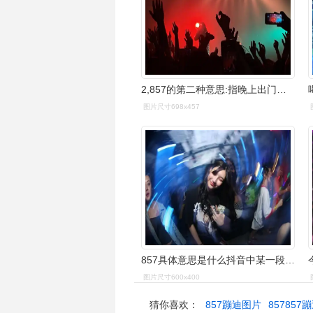
2,857的第二种意思:指晚上出门去酒吧蹦迪,玩到凌晨五点回家,并且是一
图片尺寸698x457
857具体意思是什么抖音中某一段bgm蹦迪神曲气氛欢快
图片尺寸600x400
猜你喜欢：
857蹦迪图片
857857