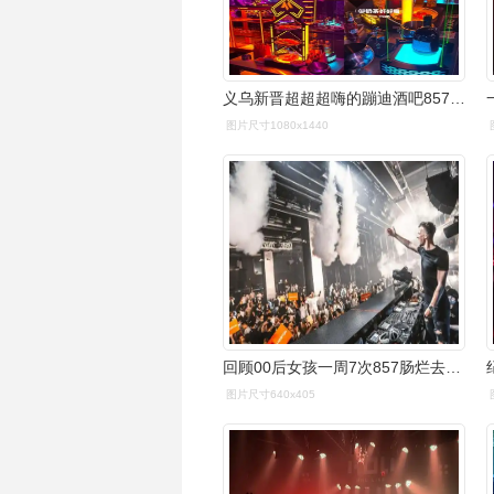
义乌新晋超超超嗨的蹦迪酒吧857也太快乐啦
图片尺寸1080x1440
回顾00后女孩一周7次857肠烂去世放纵的代价你承担不起
图片尺寸640x405