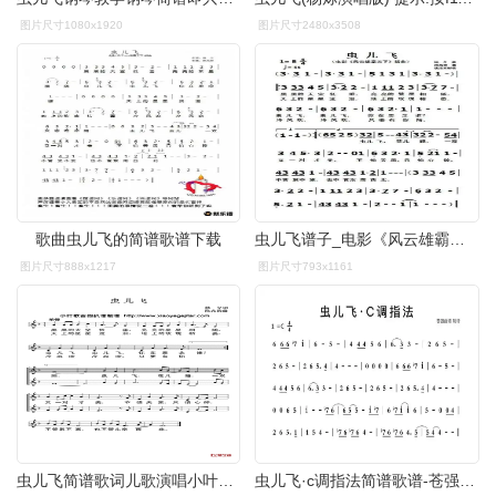
图片尺寸1080x1920
图片尺寸2480x3508
歌曲虫儿飞的简谱歌谱下载
虫儿飞谱子_电影《风云雄霸天下》插曲_虫儿飞简谱_吉他作曲谱子
图片尺寸888x1217
图片尺寸793x1161
虫儿飞简谱歌词儿歌演唱小叶歌制谱
虫儿飞·c调指法简谱歌谱-苍强曲谱