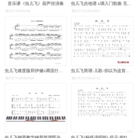
音乐课《虫儿飞》葫芦丝演奏
虫儿飞吉他谱 c调入门歌曲 无限延音编配1
图片尺寸676x791
图片尺寸2160x3507
虫儿飞难度版郑伊健c调流行钢琴五线谱
虫儿飞简谱-儿歌-你以为这首就是正儿八经的儿歌了
图片尺寸1653x2339
图片尺寸2134x2712
虫儿飞钢琴教学钢琴简谱即兴伴奏幼师儿歌抖音小助手dou小助手
虫儿飞(杨烁演唱版) 提示:按f11切换浏览器全屏模式.