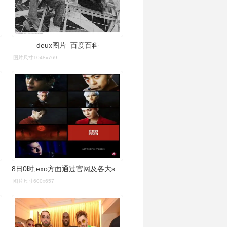
deux图片_百度百科
图片尺寸1048x769
8日0时,exo方面通过官网及各大sns账号上公开了预告"#exodeux"宣传
图片尺寸600x657