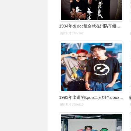
1994年dj doc组合就在消防车组合解散后,又一个叫"deux"的组合迅速在
图片尺寸572x302
1993年出道的kpop二人组合deux(成员:金城宰,李贤道)是最早把嘻哈融入
图片尺寸660x810