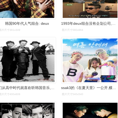
韩国90年代人气组合: deux
1993年deux组合没有企划公司,以自由体存在的组合-徐太志和孩子们
图片尺寸381x349
图片尺寸580x964
们从高中时代就喜欢听韩国音乐,最喜欢当时红透半边天的二人团体deux
ssak3的《在夏天里》一公开,横扫音源榜单
图片尺寸400x609
图片尺寸540x540