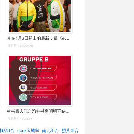
其在4月3日释出的最新专辑《deux frères(两兄弟)》,一经释出就登上
图片尺寸1004x668
,deux
林书豪入籍台湾林书豪明明不缺下家
图片尺寸460x380
神话组合
deux金城宰
南北组合
照片组合