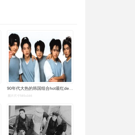
90年代大热的韩国组合hot最红deux成员被他杀
图片尺寸585x346