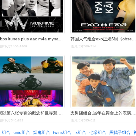
kbps itunes plus aac m4a myname collaborates with deux’s
韩国人气组合exo正规6辑《obsession》kai个人预告公开.
图片尺寸1400x1400
图片尺寸500x714
就以第六张专辑的概念和世界观,组合了故事情节的"#exodeux"宣传,接连
支男团组合,当年在舞台上的表演,可以说为日后的徐太志和孩子们
图片尺寸540x892
图片尺寸585x611
组合
uniq组合
烟鬼组合
twins组合
fx组合
七朵组合
黑鸭子组合