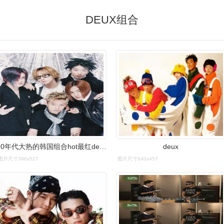
DEUX组合
90年代大热的韩国组合hot最红deux成员被他杀
deux
图片尺寸396x527
图片尺寸640x457