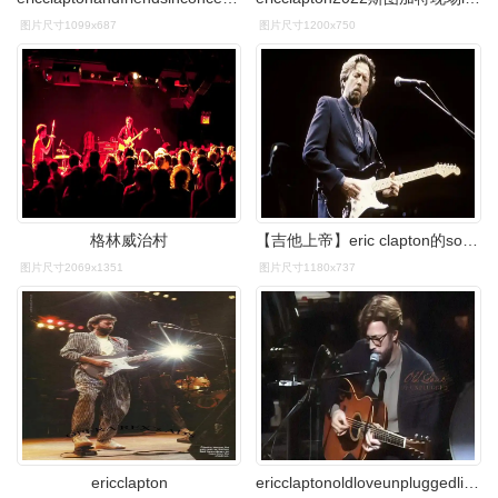
图片尺寸1099x687
图片尺寸1200x750
格林威治村
【吉他上帝】eric clapton的solo锦集.
图片尺寸2069x1351
图片尺寸1180x737
ericclapton
ericclaptonoldloveunpluggedlive1992in4kversion