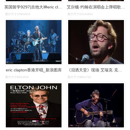
英国留学9297|吉他大神eric clapton演唱会
艾尔顿·约翰在演唱会上弹唱歌曲.
图片尺寸1080x810
图片尺寸1024x683
eric clapton香港开唱_新浪图库
《泪洒天堂》现场 艾瑞克·克莱普顿 布鲁斯 1992 不插电演唱会 tears
图片尺寸950x634
图片尺寸960x720