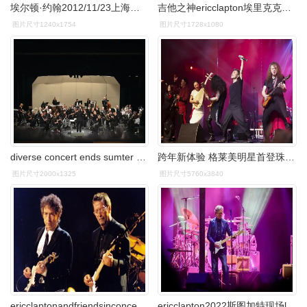
埃尔顿·约翰2012/11/23上海演唱会
吉他之神ericclapton埃里克克莱普顿layla现场版
图片尺寸1240x1754
图片尺寸1728x1080
diverse concert ends sumter community concert band season
跨年新体验 格莱美明星首登珠海新年音乐会
图片尺寸2000x1325
图片尺寸5760x3840
ericclaptonandfriendsinconcert1999克莱普顿与朋友们
ericclapton2022斯图加特现场liveinstuttgart31052022