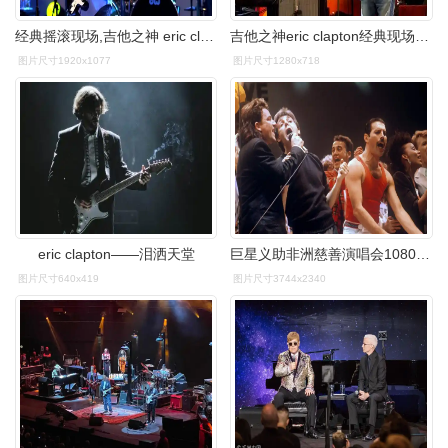
经典摇滚现场,吉他之神 eric clapton 带领奶油乐队嗨翻人潮
吉他之神eric clapton经典现场演唱版《i shot the sheriff》
图片尺寸1920x1077
图片尺寸1280x718
eric clapton——泪洒天堂
巨星义助非洲慈善演唱会1080p(费城现场live aid1985)我们是世界 拯救
图片尺寸640x419
图片尺寸3744x2340