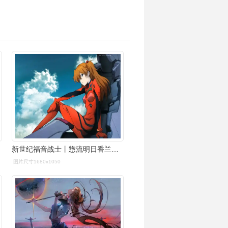
新世纪福音战士丨惣流明日香兰格雷精选电脑壁纸丨高清壁纸丨超清壁纸
图片尺寸1680x1050