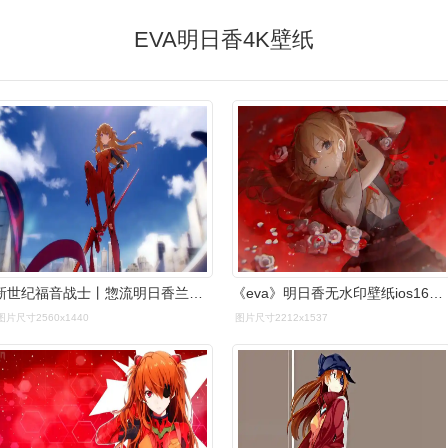
EVA明日香4K壁纸
新世纪福音战士丨惣流明日香兰格雷精选电脑壁纸丨高清壁纸丨超清壁纸
《eva》明日香无水印壁纸ios16锁屏壁纸 - 知乎
图片尺寸2560x1440
图片尺寸2212x1537