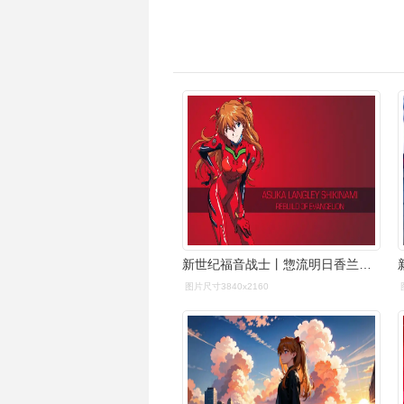
新世纪福音战士丨惣流明日香兰格雷精选电脑壁纸丨高清壁纸丨超清壁纸
图片尺寸3840x2160