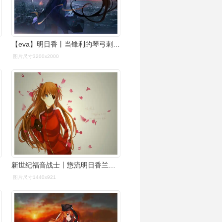
【eva】明日香丨当锋利的琴弓刺向少女的脖颈_哔哩哔哩_bilibili
图片尺寸3200x2000
新世纪福音战士丨惣流明日香兰格雷精选电脑壁纸丨高清壁纸丨超清壁纸
图片尺寸1440x921