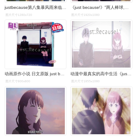
justbecause第八集暴风雨来临前的宁静
《just because!》"两人棒球,五人青春"可能是这部戏最好诠释
图片尺寸1280x720
图片尺寸1920x1080
动画原作小说 日文原版 just because 鴨志田一
动漫中最真实的高中生活《just because》
图片尺寸800x800
图片尺寸1855x1080