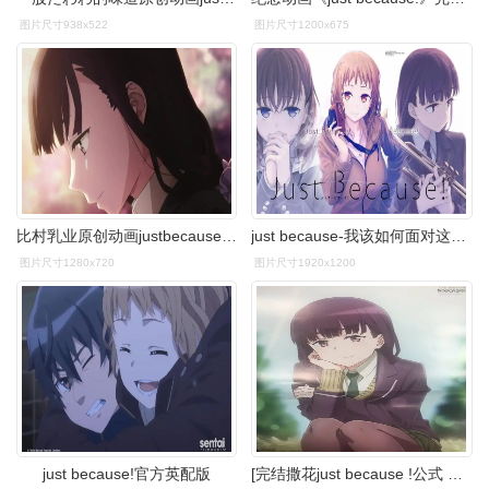
图片尺寸938x522
图片尺寸1200x675
比村乳业原创动画justbecausepv公开
just because-我该如何面对这矛盾的内心_哔哩哔哩 (゜-゜)つロ 干杯
图片尺寸1280x720
图片尺寸1920x1200
just because!官方英配版
[完结撒花just because !公式‏ @justbecause_jp 8月31