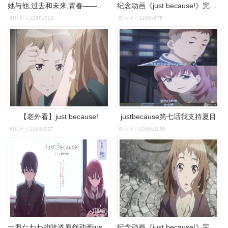
她与他,过去和未来,青春——《just because》动画简析(下)
纪念动画《just because!》完结,声优寄语公布
图片尺寸1268x713
图片尺寸1200x675
【老外看】just because!
justbecause第七话我支持夏目
图片尺寸1164x727
图片尺寸1000x1156
一股たわわ的味道原创动画justbecause公开预告角色设定
纪念动画《just because!》完结,声优寄语公布