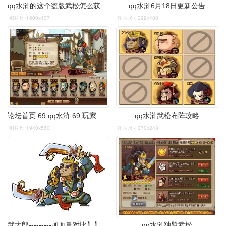
qq水浒的这个盗版武松怎么获得啊求解
qq水浒6月18日更新公告
图片尺寸600x437
图片尺寸299x488
论坛首页 69 qq水浒 69 玩家交流区 69 两个武松,这武松是什么?
qq水浒武松布阵攻略
图片尺寸940x560
图片尺寸270x248
武大郎---------加血量对比】】测试 - 第2页 - 玩家交流区 - qq水浒
qq水浒独臂武松