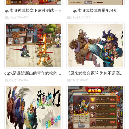
qq水浒神武松拿下后续测试一下
qq水浒武松武将搭配分析
图片尺寸960x600
图片尺寸213x339
qq水浒最近新出的青年武松的莫样和技能的效果怎样?
【原来武松会踢球,为何不是高俅】 - 玩家交流区 - qq水浒 - powered
图片尺寸545x362
图片尺寸580x335