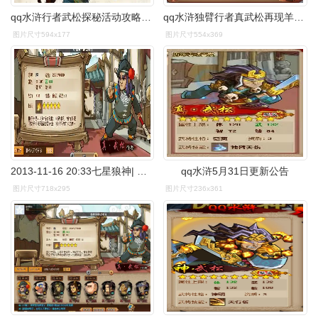
qq水浒行者武松探秘活动攻略解析
qq水浒独臂行者真武松再现羊年大礼天天拿
图片尺寸594x177
图片尺寸554x369
2013-11-16 20:33七星狼神| 分类:小说 qq水浒 扫描二维码下载 下载
qq水浒5月31日更新公告
图片尺寸718x295
图片尺寸236x361