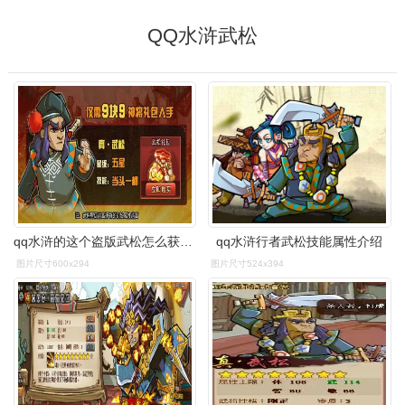
QQ水浒武松
qq水浒的这个盗版武松怎么获得啊求解
qq水浒行者武松技能属性介绍
图片尺寸600x294
图片尺寸524x394