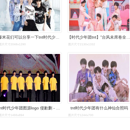
爆米花们可以分享一下tnt时代少年团的神仙图片吗
【时代少年团tnt】"台风未席卷全球,时代终将继续"tnt
图片尺寸2048x1290
图片尺寸2130x1332
tnt时代少年团图源logo 侵歉删 - 堆糖,美图壁纸兴趣社区
tnt时代少年团有什么神仙合照吗
图片尺寸1466x894
图片尺寸1244x700