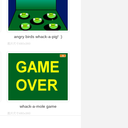
angry birds whack-a-pig! :)
图片尺寸480x360
whack-a-mole game
图片尺寸480x360