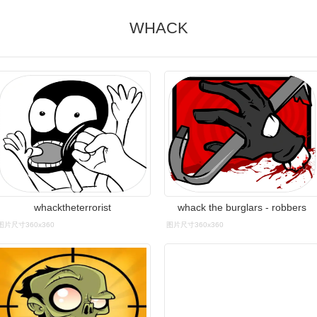
WHACK
whacktheterrorist
whack the burglars - robbers
图片尺寸360x360
图片尺寸360x360