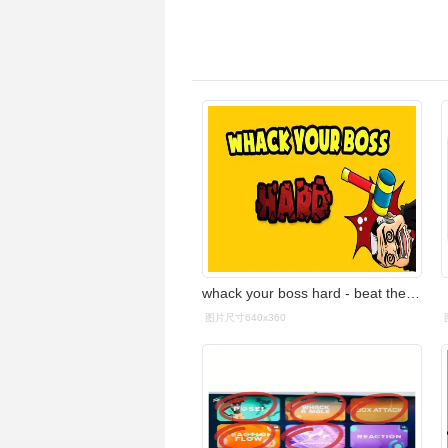
whack your boss hard - beat the boss without losing your job
图片尺寸640x360